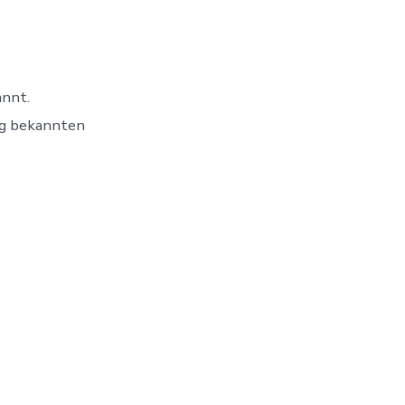
annt.
nig bekannten