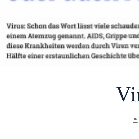
Vi
A
d
Be