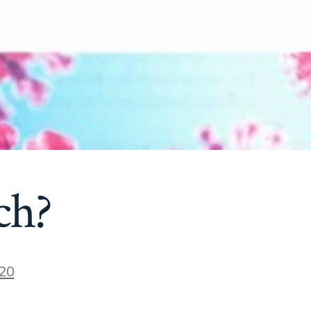
ch?
20