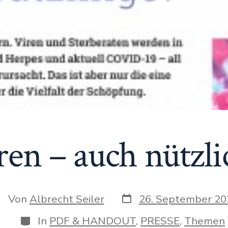
ren – auch nützli
Datum
utor
Von
Albrecht Seiler
26. September 20
des
es
Beitrags
itrags
Kategorien
In
PDF & HANDOUT
,
PRESSE
,
Themen