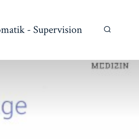
omatik - Supervision
Suche
ein-/ausble