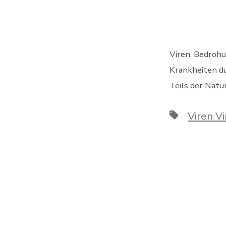
Viren, Bedroh
Krankheiten du
Teils der Natu
Schlagwört
Viren V